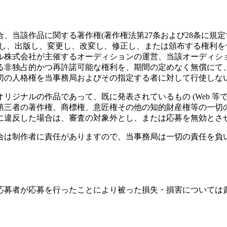
、当該作品に関する著作権(著作権法第27条および28条に規
製し、出版し、変更し、改変し、修正し、または頒布する権利を
ル株式会社が主催するオーディションの運営、当該オーディシ
る非独占的かつ再許諾可能な権利を、期間の定めなく無償にて
切の人格権を当事務局およびその指定する者に対して行使しな
リジナルの作品であって、既に発表されているもの (Web 等
第三者の著作権、商標権、意匠権その他の知的財産権等の一切の
に違反した場合は、審査の対象外とし、または応募を無効とさ
合は制作者に責任がありますので、当事務局は一切の責任を負
応募者が応募を行ったことにより被った損失・損害については